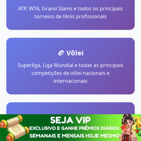
ATP, WTA, Grand Slams e todos os principais
torneios de tênis profissionais
🏉 Vôlei
Superliga, Liga Mundial e todas as principais
competições de vôlei nacionais e
internacionais
🥊 MMA e Boxe
UFC, eventos de boxe e artes marciais mistas
com apostas em luta a luta