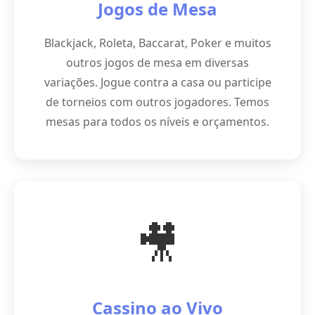
Jogos de Mesa
Blackjack, Roleta, Baccarat, Poker e muitos
outros jogos de mesa em diversas
variações. Jogue contra a casa ou participe
de torneios com outros jogadores. Temos
mesas para todos os níveis e orçamentos.
🎥
Cassino ao Vivo