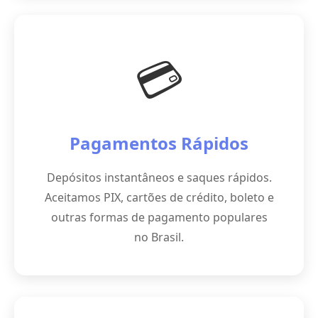
💳
Pagamentos Rápidos
Depósitos instantâneos e saques rápidos.
Aceitamos PIX, cartões de crédito, boleto e
outras formas de pagamento populares
no Brasil.