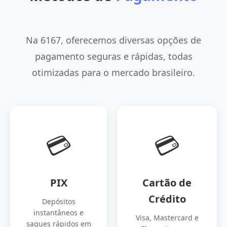
Na 6167, oferecemos diversas opções de
pagamento seguras e rápidas, todas
otimizadas para o mercado brasileiro.
💳
💳
PIX
Cartão de
Crédito
Depósitos
instantâneos e
Visa, Mastercard e
saques rápidos em