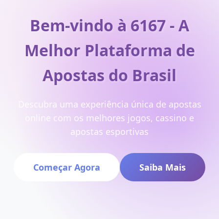
Bem-vindo à 6167 - A
Melhor Plataforma de
Apostas do Brasil
Descubra uma experiência única de apostas
online com os melhores jogos, cassino e
apostas esportivas
Começar Agora
Saiba Mais