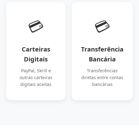
💳
💳
Carteiras
Transferência
Digitais
Bancária
PayPal, Skrill e
Transferências
outras carteiras
diretas entre contas
digitais aceitas
bancárias