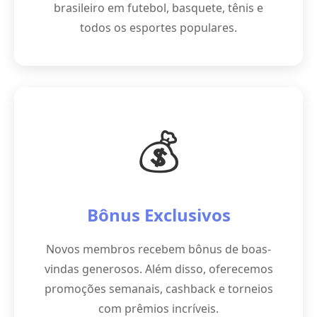
brasileiro em futebol, basquete, tênis e
todos os esportes populares.
💰
Bônus Exclusivos
Novos membros recebem bônus de boas-
vindas generosos. Além disso, oferecemos
promoções semanais, cashback e torneios
com prêmios incríveis.