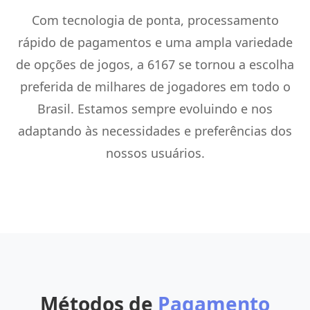
Com tecnologia de ponta, processamento
rápido de pagamentos e uma ampla variedade
de opções de jogos, a 6167 se tornou a escolha
preferida de milhares de jogadores em todo o
Brasil. Estamos sempre evoluindo e nos
adaptando às necessidades e preferências dos
nossos usuários.
Métodos de
Pagamento